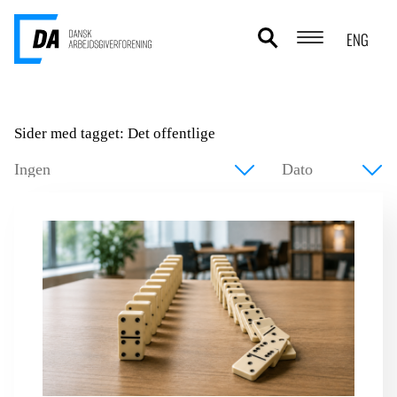
ENG
POLITIKOMRÅDER
Sider med tagget: Det offentlige
ANALYSER
STATISTIK
TEMAER
OM DA
KONTAKT OG PRESSE