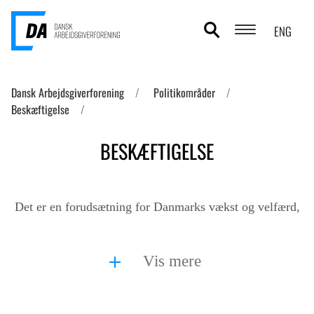
ENG
POLITIKOMRÅDER
Dansk Arbejdsgiverforening
Politikområder
Beskæftigelse
ANALYSER
BESKÆFTIGELSE
STATISTIK
TEMAER
Det er en forudsætning for Danmarks vækst og velfærd,
OM DA
at virksomhederne kan få f...
KONTAKT OG PRESSE
Vis mere