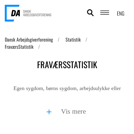
ENG
POLITIKOMRÅDER
Dansk Arbejdsgiverforening
Statistik
FraværsStatistik
ANALYSER
FRAVÆRSSTATISTIK
STATISTIK
TEMAER
Egen sygdom, børns sygdom, arbejdsulykke eller
OM DA
barselsorlov kan alle sammen være...
KONTAKT OG PRESSE
Vis mere