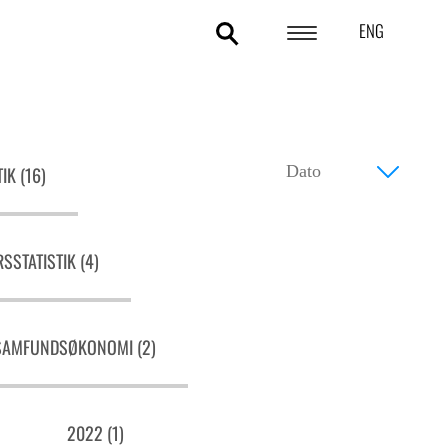
ENG
POLITIKOMRÅDER
ANALYSER
IK (16)
STATISTIK
TEMAER
SSTATISTIK (4)
OM DA
KONTAKT OG PRESSE
SAMFUNDSØKONOMI (2)
2022 (1)