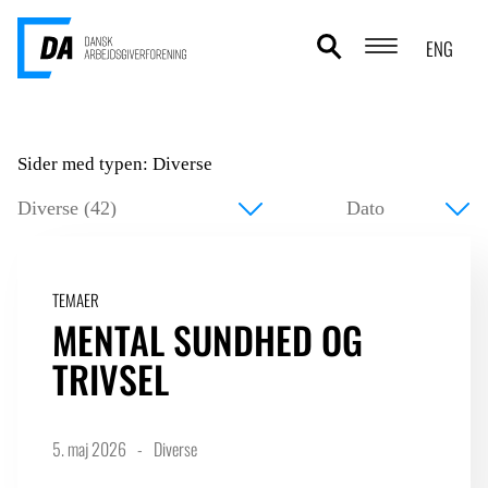
ENG
POLITIKOMRÅDER
Sider med typen: Diverse
ANALYSER
STATISTIK
TEMAER
TEMAER
MENTAL SUNDHED OG
OM DA
TRIVSEL
KONTAKT OG PRESSE
5. maj 2026
Diverse