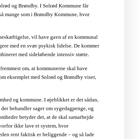
Solrød og Brøndby. I Solrød Kommune får
ge så mange som i Brøndby Kommune, hvor
 beskæftigelse, vil have gavn af en kommunal
orgere med en svær psykisk lidelse. De kommer
bineret med sideløbende intensiv støtte.
og fremmest om, at kommunerne skal have
Som eksemplet med Solrød og Brøndby viser,
mhed og kommune. I øjeblikket er det sådan,
 der behandler sager om sygedagpenge, og
somheder betyder det, at de skal samarbejde
orfor ikke lave et system, hvor
en rent faktisk er beliggende – og så lade