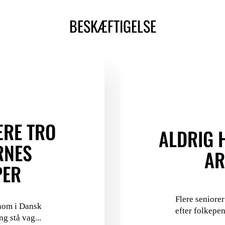
BESKÆFTIGELSE
ÆRE TRO
ALDRIG 
RNES
AR
PER
Flere seniorer
nom i Dansk
efter folkepen
g stå vag...