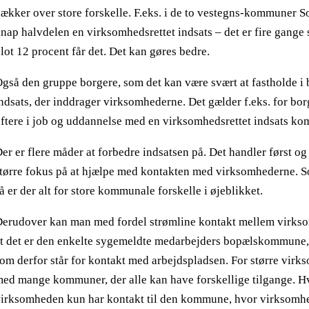
ækker over store forskelle. F.eks. i de to vestegns-kommuner 
nap halvdelen en virksomhedsrettet indsats – det er fire gan
lot 12 procent får det. Det kan gøres bedre.
gså den gruppe borgere, som det kan være svært at fastholde i
ndsats, der inddrager virksomhederne. Det gælder f.eks. for b
ftere i job og uddannelse med en virksomhedsrettet indsats kom
er er flere måder at forbedre indsatsen på. Det handler først 
tørre fokus på at hjælpe med kontakten med virksomhederne. 
å er der alt for store kommunale forskelle i øjeblikket.
erudover kan man med fordel strømline kontakt mellem virkso
t det er den enkelte sygemeldte medarbejders bopælskommune,
om derfor står for kontakt med arbejdspladsen. For større virk
ed mange kommuner, der alle kan have forskellige tilgange. Hv
irksomheden kun har kontakt til den kommune, hvor virksomhed