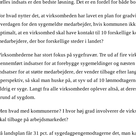
ælles indsats er den bedste løsning. Det er en fordel for både
or hvad nytter det, at virksomheden har lavet en plan for gradvi
verdagen for den sygemeldte medarbejder, hvis kommunen ikke
ptimalt, at en virksomhed skal have kontakt til 10 forskellige
edarbejdere, der bor forskellige steder i landet?
irksomhederne har stort fokus på sygefravær. Tre ud af fire vir
ennemført indsatser for at forebygge sygemeldinger og næsten
ndsatser for at støtte medarbejdere, der vender tilbage efter lang
 perspektiv, så skal man huske på, at syv ud af 10 lønmodtagern
ldrig er syge. Langt fra alle virksomheder oplever altså, at de
rund af sygdom.
en hvad med kommunerne? I hvor høj grad involverer de virk
kal tilbage på arbejdsmarkedet?
å landsplan får 31 pct. af sygedagpengemodtagerne det, man kal