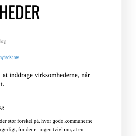
MHEDER
LOGIN FOR MEDLEMSORGANISATIONER
dlæg
 nyhedsbrev
l at inddrage virksomhederne, når
t.
ng
r der stor forskel på, hvor gode kommunerne
gerligt, for der er ingen tvivl om, at en