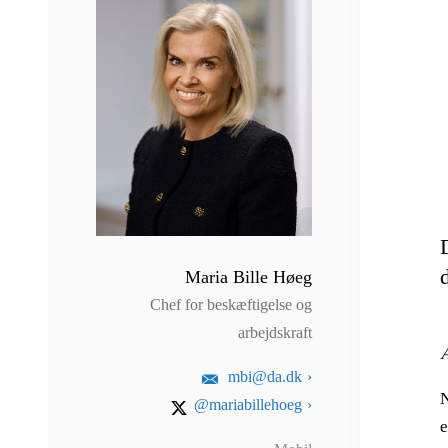
Maria Bille Høeg
Chef for beskæftigelse og
arbejdskraft
A
mbi@da.dk
N
@mariabillehoeg
e