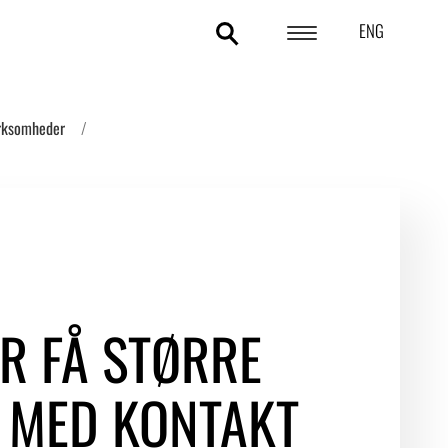
ENG
POLITIKOMRÅDER
irksomheder
ANALYSER
STATISTIK
TEMAER
OM DA
R FÅ STØRRE
KONTAKT OG PRESSE
E MED KONTAKT