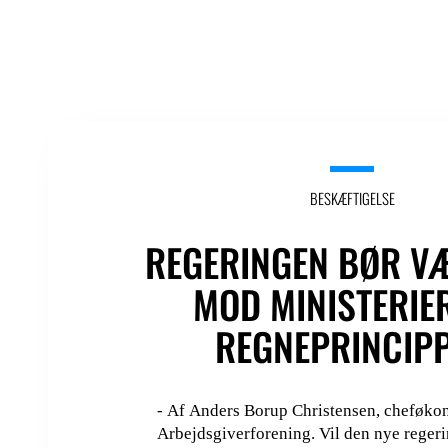
BESKÆFTIGELSE
REGERINGEN BØR V
MOD MINISTERIE
REGNEPRINCIP
- Af Anders Borup Christensen, cheføko
Arbejdsgiverforening. Vil den nye regerin