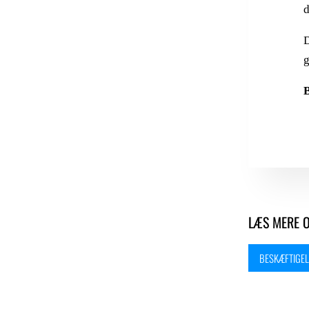
d
D
g
B
LÆS MERE 
BESKÆFTIGEL