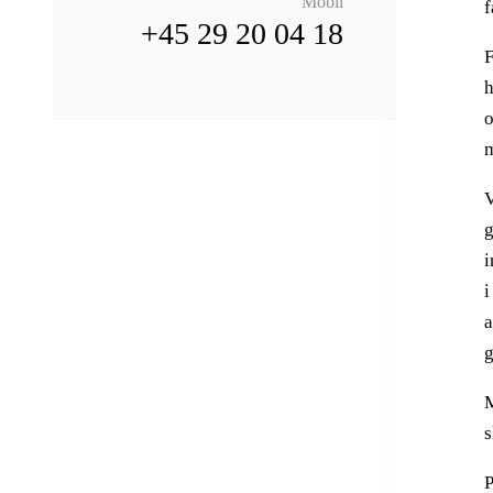
Mobil
f
+45 29 20 04 18
F
h
o
m
V
g
i
i
a
g
M
s
P