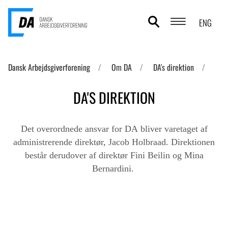
ENG
POLITIKOMRÅDER
Dansk Arbejdsgiverforening
Om DA
DA's direktion
ANALYSER
DA'S DIREKTION
STATISTIK
Det overordnede ansvar for DA bliver varetaget af
TEMAER
administrerende direktør, Jacob Holbraad. Direktionen
består derudover af direktør Fini Beilin og Mina
OM DA
Bernardini.
KONTAKT OG PRESSE