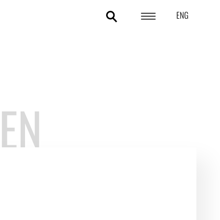
ENG
POLITIKOMRÅDER
ANALYSER
STATISTIK
SEN
TEMAER
OM DA
KONTAKT OG PRESSE