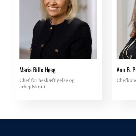
Maria Bille Høeg
Ann B. P
Chef for beskæftigelse og
Chefkons
arbejdskraft