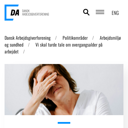
ENG
POLITIKOMRÅDER
Dansk Arbejdsgiverforening
Politikområder
Arbejdsmiljø
og sundhed
Vi skal turde tale om overgangsalder på
ANALYSER
arbejdet
STATISTIK
TEMAER
OM DA
KONTAKT OG PRESSE