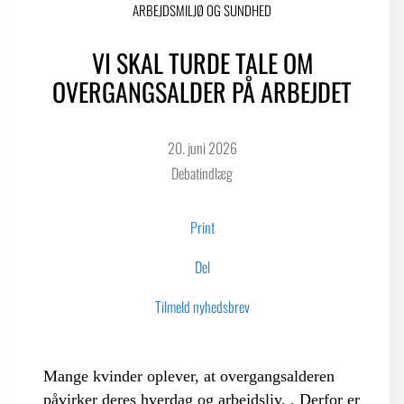
ARBEJDSMILJØ OG SUNDHED
VI SKAL TURDE TALE OM
LOGIN FOR MEDLEMSORGANISATIONER
OVERGANGSALDER PÅ ARBEJDET
20. juni 2026
Debatindlæg
Print
Del
Tilmeld nyhedsbrev
Mange kvinder oplever, at overgangsalderen
påvirker deres hverdag og arbejdsliv. . Derfor er