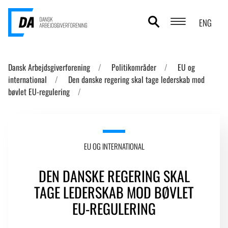
ENG
POLITIKOMRÅDER
Dansk Arbejdsgiverforening
Politikområder
EU og
international
Den danske regering skal tage lederskab mod
ANALYSER
bøvlet EU-regulering
STATISTIK
TEMAER
EU OG INTERNATIONAL
OM DA
DEN DANSKE REGERING SKAL
KONTAKT OG PRESSE
TAGE LEDERSKAB MOD BØVLET
EU-REGULERING