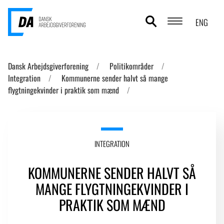
ENG
POLITIKOMRÅDER
Dansk Arbejdsgiverforening
Politikområder
Integration
Kommunerne sender halvt så mange
ANALYSER
flygtningekvinder i praktik som mænd
STATISTIK
TEMAER
INTEGRATION
OM DA
KOMMUNERNE SENDER HALVT SÅ
KONTAKT OG PRESSE
MANGE FLYGTNINGEKVINDER I
PRAKTIK SOM MÆND