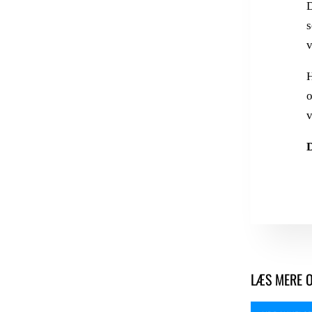
D
s
v
H
o
v
D
LÆS MERE 