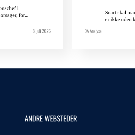
onschef i
Snart skal ma
sager, for...
er ikke uden 
8. juli 2026
DA Analyse
ANDRE WEBSTEDER