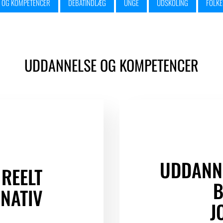
 OG KOMPETENCER
DEBATINDLÆG
UNGE
UDSKOLING
FOLKE
UDDANNELSE OG KOMPETENCER
UDDANN
 REELT
B
NATIV
J