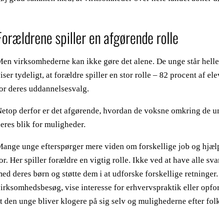
Forældrene spiller en afgørende rolle
en virksomhederne kan ikke gøre det alene. De unge står helle
iser tydeligt, at forældre spiller en stor rolle – 82 procent af e
or deres uddannelsesvalg.
etop derfor er det afgørende, hvordan de voksne omkring de ung
eres blik for muligheder.
ange unge efterspørger mere viden om forskellige job og hjælp t
or. Her spiller forældre en vigtig rolle. Ikke ved at have alle 
ed deres børn og støtte dem i at udforske forskellige retninger.
irksomhedsbesøg, vise interesse for erhvervspraktik eller opfordr
t den unge bliver klogere på sig selv og mulighederne efter fol