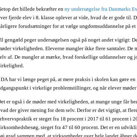
etop det billede bekræfter en
ny undersøgelse fra Danmarks Ev
ver fjerde elev i 8. klasse oplever at vide, hvad de er gode til.
årligere forudsætninger for at vælge ungdomsuddannelse på et 
il gengæld peger undersøgelsen også på noget andet vigtigt: De 
øder virkeligheden. Eleverne mangler ikke flere samtaler. De m
elv af. De mangler at mærke, hvad forskellige uddannelser og j
irkelighed.
 DA har vi længe peget på, at mere praksis i skolen kan gøre en
dgangspunkt i virkelige problemstillinger, og når elever møder
et er også i de møder med virkeligheden, at mange unge får be
vad der giver mening for dem selv. Derfor er det vigtigt, at fler
rhvervspraktik er steget fra 18 procent i 2017 til 61 procent i 
irksomhedsbesøg, steget fra 47 til 60 procent. Det er en udvikli
øj grad sammen med, at virksomheder over hele landet åbner d