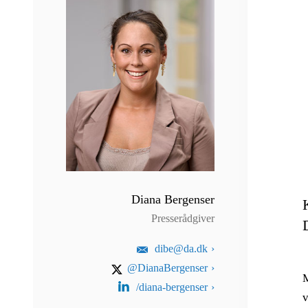
Diana Bergenser
Presserådgiver
dibe@da.dk
@DianaBergenser
M
/diana-bergenser
v