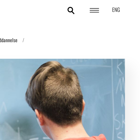
ENG
POLITIKOMRÅDER
uddannelse
ANALYSER
STATISTIK
TEMAER
OM DA
KONTAKT OG PRESSE