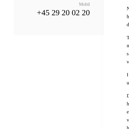
Mobil
N
+45 29 20 02 20
h
d
T
m
s
v
I
u
D
h
e
v
h