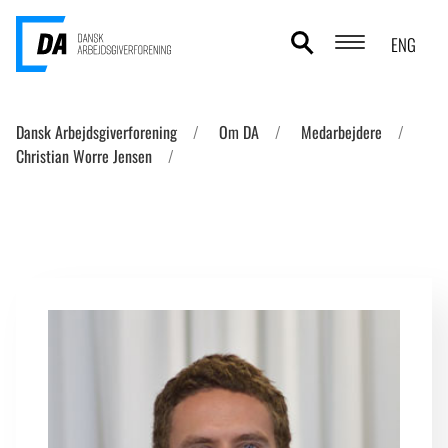
ENG
POLITIKOMRÅDER
Dansk Arbejdsgiverforening
Om DA
Medarbejdere
Christian Worre Jensen
ANALYSER
STATISTIK
TEMAER
OM DA
KONTAKT OG PRESSE