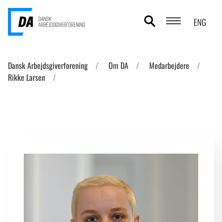
ENG
POLITIKOMRÅDER
Dansk Arbejdsgiverforening
Om DA
Medarbejdere
Rikke Larsen
ANALYSER
STATISTIK
TEMAER
OM DA
KONTAKT OG PRESSE