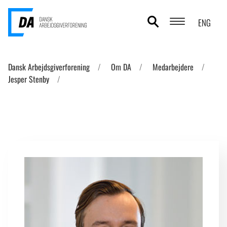
ENG
POLITIKOMRÅDER
Dansk Arbejdsgiverforening
Om DA
Medarbejdere
Jesper Stenby
ANALYSER
STATISTIK
TEMAER
OM DA
KONTAKT OG PRESSE