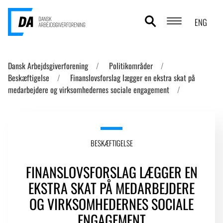
ENG
POLITIKOMRÅDER
Dansk Arbejdsgiverforening
Politikområder
Beskæftigelse
Finanslovsforslag lægger en ekstra skat på
ANALYSER
medarbejdere og virksomhedernes sociale engagement
STATISTIK
TEMAER
BESKÆFTIGELSE
OM DA
FINANSLOVSFORSLAG LÆGGER EN
KONTAKT OG PRESSE
EKSTRA SKAT PÅ MEDARBEJDERE
OG VIRKSOMHEDERNES SOCIALE
ENGAGEMENT