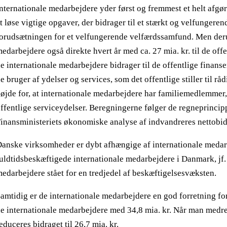
nternationale medarbejdere yder først og fremmest et helt afgø
t løse vigtige opgaver, der bidrager til et stærkt og velfungere
orudsætningen for et velfungerende velfærdssamfund. Men deru
edarbejdere også direkte hvert år med ca. 27 mia. kr. til de offe
e internationale medarbejdere bidrager til de offentlige finan
e bruger af ydelser og services, som det offentlige stiller til r
øjde for, at internationale medarbejdere har familiemedlemmer,
ffentlige serviceydelser. Beregningerne følger de regneprincipp
inansministeriets økonomiske analyse af indvandreres nettobidra
anske virksomheder er dybt afhængige af internationale medar
uldtidsbeskæftigede internationale medarbejdere i Danmark, jf. 
edarbejdere stået for en tredjedel af beskæftigelsesvæksten.
amtidig er de internationale medarbejdere en god forretning for 
e internationale medarbejdere med 34,8 mia. kr. Når man medr
educeres bidraget til 26,7 mia. kr.