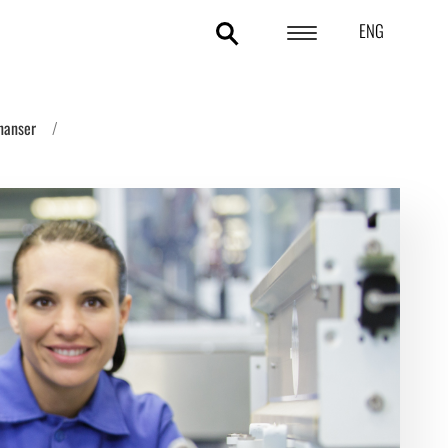
ENG
POLITIKOMRÅDER
inanser
ANALYSER
STATISTIK
TEMAER
OM DA
KONTAKT OG PRESSE