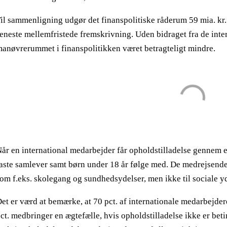
il sammenligning udgør det finanspolitiske råderum 59 mia. kr. f
eneste mellemfristede fremskrivning. Uden bidraget fra de int
anøvrerummet i finanspolitikken været betragteligt mindre.
år en international medarbejder får opholdstilladelse gennem e
aste samlever samt børn under 18 år følge med. De medrejsende
om f.eks. skolegang og sundhedsydelser, men ikke til sociale 
et er værd at bemærke, at 70 pct. af internationale medarbejdere
ct. medbringer en ægtefælle, hvis opholdstilladelse ikke er beti