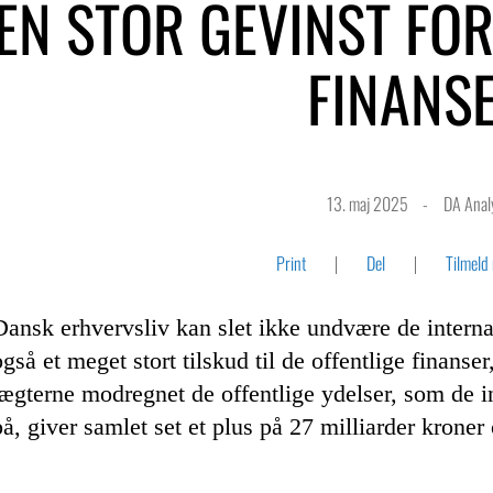
EN STOR GEVINST FOR
FINANS
13. maj 2025
DA Anal
Print
Del
Tilmeld
Dansk erhvervsliv kan slet ikke undvære de intern
også et meget stort tilskud til de offentlige finans
tægterne modregnet de offentlige ydelser, som de i
på, giver samlet set et plus på 27 milliarder kroner 