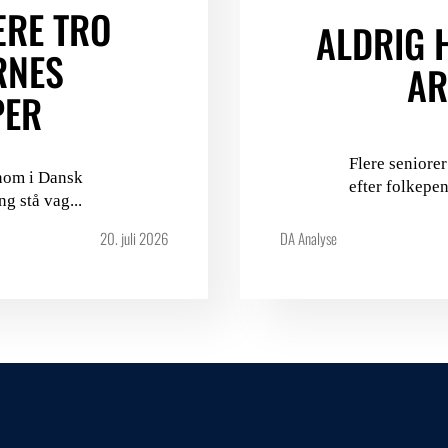
ÆRE TRO
ALDRIG 
RNES
AR
PER
Flere seniorer
nom i Dansk
efter folkepen
g stå vag...
20. juli 2026
DA Analyse