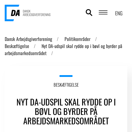
ENG
POLITIKOMRÅDER
Dansk Arbejdsgiverforening
Politikområder
Beskæftigelse
Nyt DA-udspil skal rydde op i bøvl og byrder på
ANALYSER
arbejdsmarkedsområdet
STATISTIK
TEMAER
BESKÆFTIGELSE
OM DA
NYT DA-UDSPIL SKAL RYDDE OP I
KONTAKT OG PRESSE
BØVL OG BYRDER PÅ
ARBEJDSMARKEDSOMRÅDET