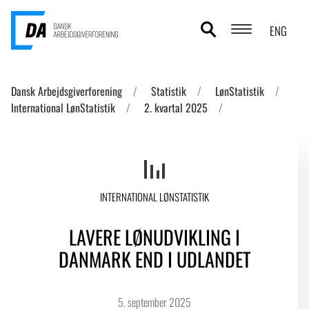
ENG
POLITIKOMRÅDER
Dansk Arbejdsgiverforening
Statistik
LønStatistik
International LønStatistik
2. kvartal 2025
ANALYSER
STATISTIK
TEMAER
INTERNATIONAL LØNSTATISTIK
OM DA
LAVERE LØNUDVIKLING I
KONTAKT OG PRESSE
DANMARK END I UDLANDET
5. september 2025