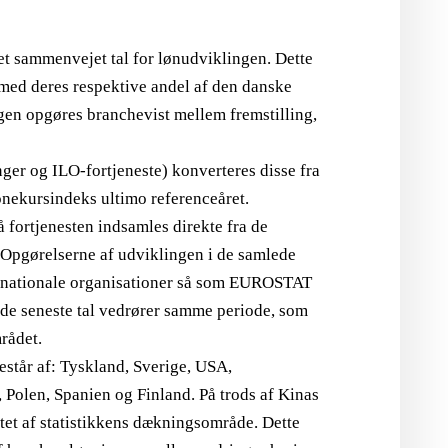
et sammenvejet tal for lønudviklingen. Dette
 med deres respektive andel af den danske
en opgøres branchevist mellem fremstilling,
er og ILO-fortjeneste) konverteres disse fra
onekursindeks ultimo referenceåret.
fortjenesten indsamles direkte fra de
. Opgørelserne af udviklingen i de samlede
ernationale organisationer så som EUROSTAT
å de seneste tal vedrører samme periode, som
rådet.
estår af: Tyskland, Sverige, USA,
, Polen, Spanien og Finland. På trods af Kinas
tet af statistikkens dækningsområde. Dette