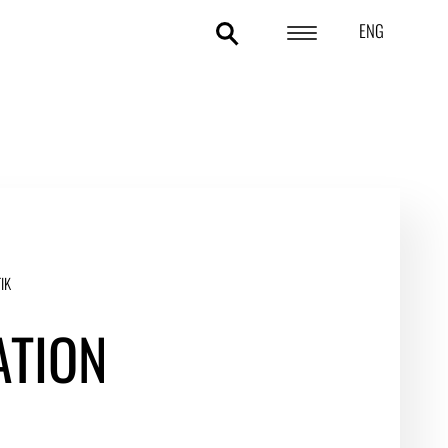
ENG
POLITIKOMRÅDER
ANALYSER
STATISTIK
TEMAER
IK
OM DA
TION
KONTAKT OG PRESSE