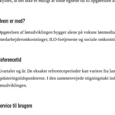
kyldes, at det ikke er muligt at finde egnede tal til opgørelsen 
Hvem er med?
pgørelsen af lønudviklingen bygger alene på voksne lønmodta
medarbejderomkostninger, ILO-fortjeneste og sociale omkostni
Referencetid
vartaler og år. De eksakte referenceperioder kan variere fra lan
pdateringstidspunkterne. I den sammenvejede stigningstakt indg
ønudviklingen.
ervice til brugere