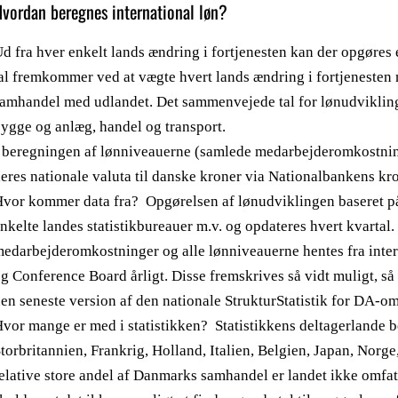
vordan beregnes international løn?
d fra hver enkelt lands ændring i fortjenesten kan der opgøres 
al fremkommer ved at vægte hvert lands ændring i fortjenesten
amhandel med udlandet. Det sammenvejede tal for lønudvikling
ygge og anlæg, handel og transport.
 beregningen af lønniveauerne (samlede medarbejderomkostning
eres nationale valuta til danske kroner via Nationalbankens kr
vor kommer data fra? Opgørelsen af lønudviklingen baseret på 
nkelte landes statistikbureauer m.v. og opdateres hvert kvartal
edarbejderomkostninger og alle lønniveauerne hentes fra int
g Conference Board årligt. Disse fremskrives så vidt muligt, s
en seneste version af den nationale StrukturStatistik for DA-om
vor mange er med i statistikken? Statistikkens deltagerlande b
torbritannien, Frankrig, Holland, Italien, Belgien, Japan, Norge
elative store andel af Danmarks samhandel er landet ikke omfat