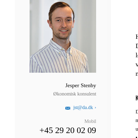
Jesper Stenby
Økonomisk konsulent
K
jst@da.dk
D
m
Mobil
+45 29 20 02 09
u
•