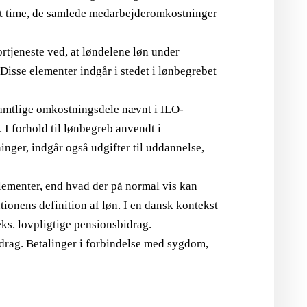
ret time, de samlede medarbejderomkostninger
ortjeneste ved, at løndelene løn under
Disse elementer indgår i stedet i lønbegrebet
samtlige omkostningsdele nævnt i ILO-
I forhold til lønbegreb anvendt i
nger, indgår også udgifter til uddannelse,
elementer, end hvad der på normal vis kan
ionens definition af løn. I en dansk kontekst
eks. lovpligtige pensionsbidrag.
drag. Betalinger i forbindelse med sygdom,