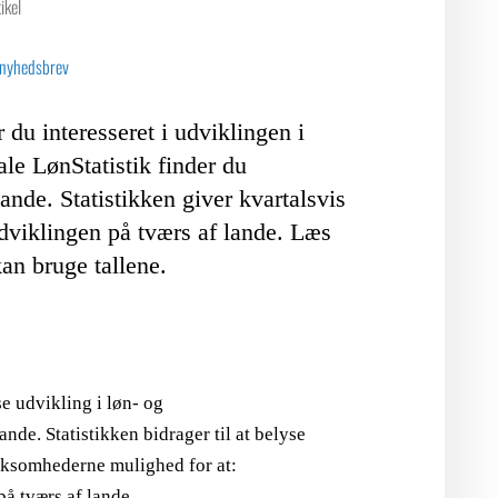
ikel
LOGIN FOR MEDLEMSORGANISATIONER
 nyhedsbrev
 du interesseret i udviklingen i
e LønStatistik finder du
ande. Statistikken giver kvartalsvis
viklingen på tværs af lande. Læs
an bruge tallene.
e udvikling i løn- og
e. Statistikken bidrager til at belyse
irksomhederne mulighed for at:
å tværs af lande