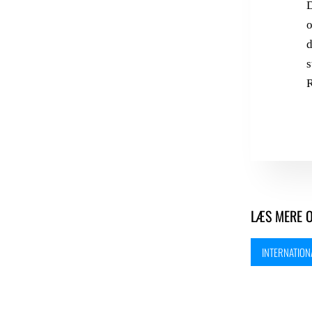
D
o
d
s
R
LÆS MERE 
INTERNATION