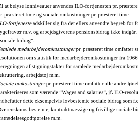
il at belyse lønniveauer anvendes ILO-fortjenesten pr. præste
r. præsteret time og sociale omkostninger pr. præsteret time.
LO-fortjeneste
adskiller sig fra det ellers anvendte begreb for f
ygefravær m.v. og arbejdsgiverens pensionsbidrag ikke indgår. 
sociale bidrag”.
Samlede medarbejderomkostninger
pr. præsteret time omfatter 
esolutionen om statistik for medarbejderomkostninger fra 1966. 
eregningen af stigningstakter for samlede medarbejderomkostni
ekruttering, arbejdstøj m.m.
ociale omkostninger
pr. præsteret time omfatter alle andre løn
arakteriseres som værende ”Wages and salaries”, jf. ILO-resolut
ndbefatter dette eksempelvis lovbestemte sociale bidrag som f.
verenskomstbestemte, kontraktmæssige og frivillige sociale bi
ratrædelsesgodtgørelse m.m.