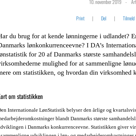
10. november 2019
Art
Print
Del
Tilmeld
Har du brug for at kende lønningerne i udlandet? Er
Danmarks lønkonkurrenceevne? I DA’s International
lønstatistik for 20 af Danmarks største samhandelsl
virksomhederne mulighed for at sammenligne lønud
mere om statistikken, og hvordan din virksomhed k
ort om statistikken
en Internationale LønStatistik belyser den årlige og kvartalsvis
edarbejderomkostninger blandt Danmarks største samhandelsland
dviklingen i Danmarks konkurrenceevne. Statistikken giver v
 sammenligne udviklingen i løn- og medarbejderomkostninger p