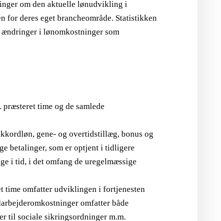
ninger om den aktuelle lønudvikling i
n for deres eget brancheområde. Statistikken
l ændringer i lønomkostninger som
. præsteret time og de samlede
 akkordløn, gene- og overtidstillæg, bonus og
 betalinger, som er optjent i tidligere
age i tid, i det omfang de uregelmæssige
t time omfatter udviklingen i fortjenesten
darbejderomkostninger omfatter både
ter til sociale sikringsordninger m.m.