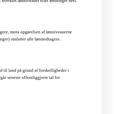
af hverken lønniveauer eller ændringer heri.
gere, mens opgørelsen af lønniveauerne
nger) omfatter alle lønmodtagere.
d til land på grund af forskelligheder i
år seneste offentliggjorte tal for