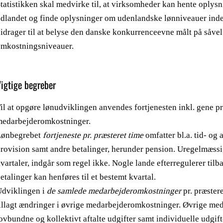
tatistikken skal medvirke til, at virksomheder kan hente oplys
dlandet og finde oplysninger om udenlandske lønniveauer inde
idrager til at belyse den danske konkurrenceevne målt på såve
mkostningsniveauer.
Vigtige begreber
il at opgøre lønudviklingen anvendes fortjenesten inkl. gene pr
medarbejderomkostninger.
Lønbegrebet
fortjeneste pr. præsteret time
omfatter bl.a. tid- og
rovision samt andre betalinger, herunder pension. Uregelmæssige
vartaler, indgår som regel ikke. Nogle lande efterregulerer tilb
etalinger kan henføres til et bestemt kvartal.
dviklingen i
de samlede medarbejderomkostninger
pr. præstere
illagt ændringer i øvrige medarbejderomkostninger. Øvrige me
ovbundne og kollektivt aftalte udgifter samt individuelle udgif